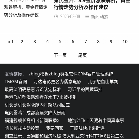
秦氏金升：3.9金价涨跌解析，黄金
行情走势分析及操作建议
2026-03-09
新闻动态
‹‹
1
2
3
4
5
6
7
8
9
10
下一页
尾页
友情链接：
zblog模板
zblog群发软件
CRM客户管理系统
TMGM官网
万达电影更名为儒意电影
儿子想留山羊胡
最高法明确恶意诉讼认定标准
习近平的西藏牵挂
香港飞机坠海遇难者在水下7米被找到
机长副机长驾驶舱内打架航司回应
电闪雷鸣！成都凌晨突降大暴雨
福建舰舰长亮相《新闻联播》
地沟油飞上天藏着中国真本事
院长郝戎主动投案
我要回家
于朦胧快出来辟谣
调查显示：因通胀和经济放缓 澳大利亚央行料在7月8日第三次